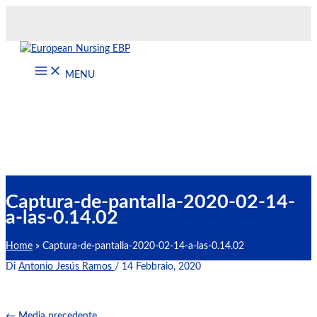
Vai
al
contenuto
MENU
Captura-de-pantalla-2020-02-14-
a-las-0.14.02
Home
Captura-de-pantalla-2020-02-14-a-las-0.14.02
Di
Antonio Jesús Ramos
/
14 Febbraio, 2020
←
Media precedente