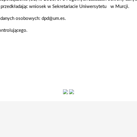
 przedkładając wniosek w Sekretariacie Uniwersytetu w Murcji.
y danych osobowych: dpd@um.es.
ntrolującego.