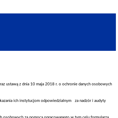
z ustawą z dnia 10 maja 2018 r. o ochronie danych osobowych
kazania ich instytucjom odpowiedzialnym za nadzór i audyty
ych osobowych za pomocą opracowanego w tym celu formularza