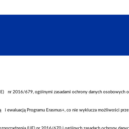
E) nr 2016/679, ogólnymi zasadami ochrony danych osobowych ora
ą i ewaluacją Programu Erasmus+, co nie wyklucza możliwości prze
Rozporządzenia (UE) nr 2016/670 i ogólnych zasadach ochrony dan