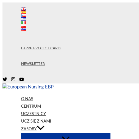
Przejdź
do
treści
E+PRP PROJECT CARD
NEWSLETTER
O NAS
CENTRUM
UCZESTNICY
UCZ SIĘ Z NAMI
ZASOBY