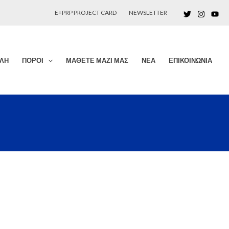
E+PRP PROJECT CARD
NEWSLETTER
ΛΗ
ΠΌΡΟΙ
ΜΆΘΕΤΕ ΜΑΖΊ ΜΑΣ
ΝΈΑ
ΕΠΙΚΟΙΝΩΝΊΑ