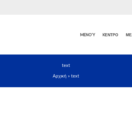
MENO’Y
KΈΝΤΡΟ
ΜΈ
text
Αρχική
text