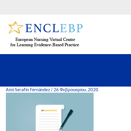
Μετάβαση
στο
περιεχόμενο
Από
Serafín Fernández
/
26 Φεβρουαρίου, 2020