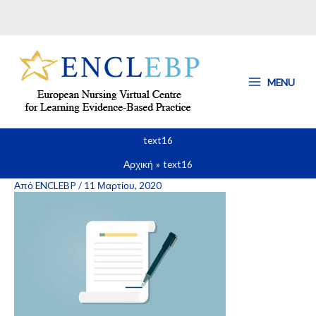
Μετάβαση
στο
περιεχόμενο
MENU
text16
Αρχική
text16
Από
ENCLEBP
/
11 Μαρτίου, 2020