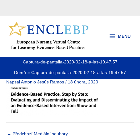
Přeskočit
na
obsah
MENU
Captura-de-pantalla-2020-02-18-a-las-19.47.57
Domů
Captura-de-pantalla-2020-02-18-a-las-19.47.57
Napsal
Antonio Jesús Ramos
/
18 února, 2020
←
Předchozí Mediální soubory