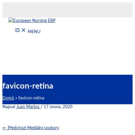
Přeskočit
na
obsah
MENU
favicon-retina
Domů
favicon-retina
Napsal
Juan Martos
/
17 února, 2020
←
Předchozí Mediální soubory