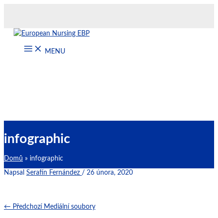
Přeskočit
na
obsah
MENU
infographic
Domů
infographic
Napsal
Serafín Fernández
/
26 února, 2020
←
Předchozí Mediální soubory