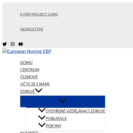
Přeskočit
na
E+PRP PROJECT CARD
obsah
NEWSLETTER
DOMU
CENTRUM
ČLENOVÉ
UČTE SE S NÁMI
ZDROJE
OTEVŘENÉ VZDĚLÁVACÍ ZDROJE
PUBLIKACE
POKYNY