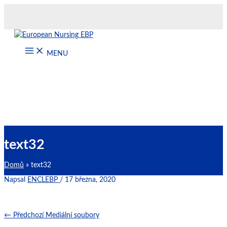
Přeskočit
na
obsah
MENU
text32
Domů
text32
Napsal
ENCLEBP
/
17 března, 2020
←
Předchozí Mediální soubory