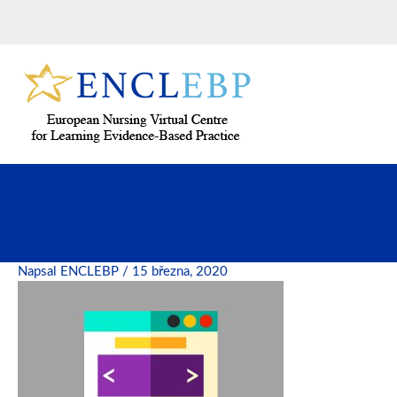
Přeskočit
na
obsah
Napsal
ENCLEBP
/
15 března, 2020