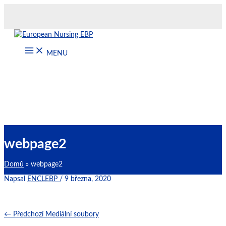
Přeskočit
na
obsah
MENU
webpage2
Domů
webpage2
Napsal
ENCLEBP
/
9 března, 2020
←
Předchozí Mediální soubory