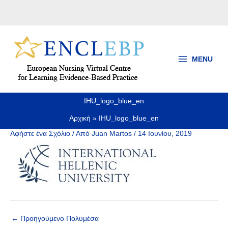
Μετάβαση
στο
περιεχόμενο
MENU
IHU_logo_blue_en
Αρχική
IHU_logo_blue_en
Αφήστε ένα Σχόλιο
/ Από
Juan Martos
/
14 Ιουνίου, 2019
←
Προηγούμενο Πολυμέσα