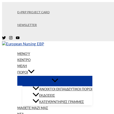
Μετάβαση
στο
E+PRP PROJECT CARD
περιεχόμενο
NEWSLETTER
MENO’Y
KΈΝΤΡΟ
ΜΈΛΗ
ΠΌΡΟΙ
ΑΝΟΙΧΤΟΊ ΕΚΠΑΙΔΕΥΤΙΚΟΊ ΠΌΡΟΙ
ΕΚΔΌΣΕΙΣ
ΚΑΤΕΥΘΥΝΤΉΡΙΕΣ ΓΡΑΜΜΈΣ
ΜΆΘΕΤΕ ΜΑΖΊ ΜΑΣ