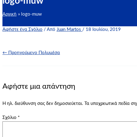
logo-muw
Αρχική
logo-muw
Αφήστε ένα Σχόλιο
/ Από
Juan Martos
/
18 Ιουλίου, 2019
←
Προηγούμενο Πολυμέσα
Αφήστε μια απάντηση
Η ηλ. διεύθυνση σας δεν δημοσιεύεται.
Τα υποχρεωτικά πεδία σ
Σχόλιο
*