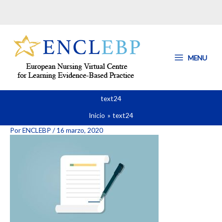
Ir
al
contenido
MENU
text24
Inicio
text24
Por
ENCLEBP
/
16 marzo, 2020