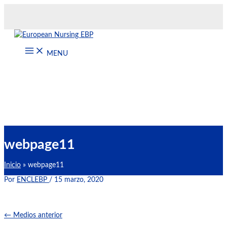
Ir
al
contenido
MENU
webpage11
Inicio
webpage11
Por
ENCLEBP
/
15 marzo, 2020
←
Medios anterior