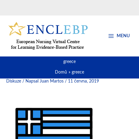
Přeskočit
na
obsah
MENU
greece
Domů
greece
Diskuze
/ Napsal
Juan Martos
/
11 června, 2019