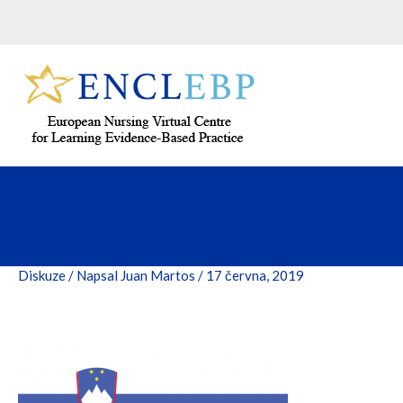
Přeskočit
na
obsah
Diskuze
/ Napsal
Juan Martos
/
17 června, 2019