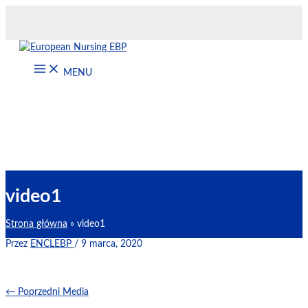
Przejdź
do
treści
MENU
video1
Strona główna
video1
Przez
ENCLEBP
/
9 marca, 2020
←
Poprzedni Media