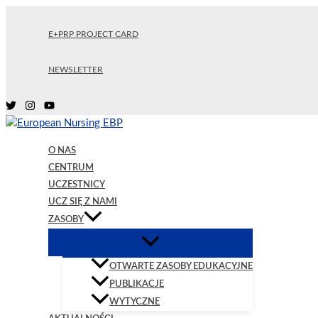
Przejdź
do
E+PRP PROJECT CARD
treści
NEWSLETTER
O NAS
CENTRUM
UCZESTNICY
UCZ SIĘ Z NAMI
ZASOBY
OTWARTE ZASOBY EDUKACYJNE
PUBLIKACJE
WYTYCZNE