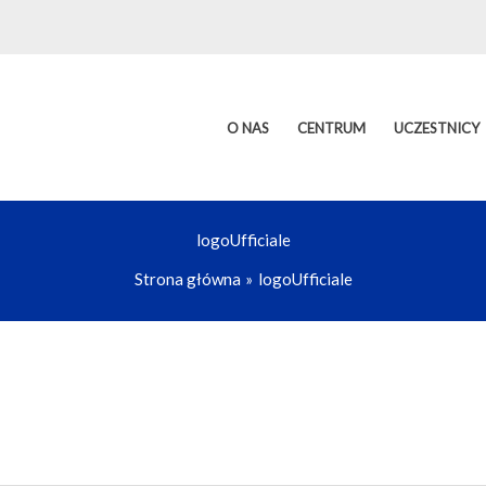
O NAS
CENTRUM
UCZESTNICY
logoUfficiale
Strona główna
logoUfficiale