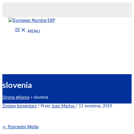
Przejdź
do
treści
MENU
slovenia
Strona główna
slovenia
Zostaw komentarz
/ Przez
Juan Martos
/
11 września, 2019
←
Poprzedni Media