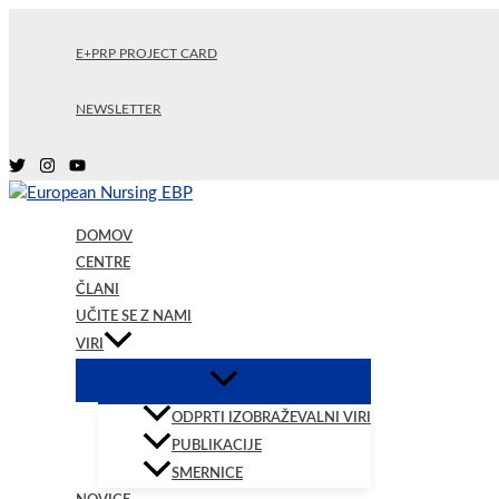
Skip
to
E+PRP PROJECT CARD
content
NEWSLETTER
DOMOV
CENTRE
ČLANI
UČITE SE Z NAMI
VIRI
ODPRTI IZOBRAŽEVALNI VIRI
PUBLIKACIJE
SMERNICE