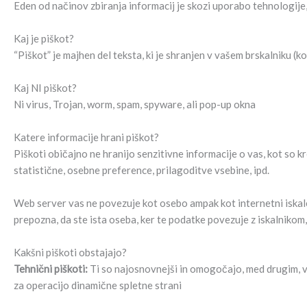
Eden od načinov zbiranja informacij je skozi uporabo tehnologije, 
Kaj je piškot?
“Piškot” je majhen del teksta, ki je shranjen v vašem brskalniku (
Kaj NI piškot?
Ni virus, Trojan, worm, spam, spyware, ali pop-up okna
Katere informacije hrani piškot?
Piškoti običajno ne hranijo senzitivne informacije o vas, kot so kr
statistične, osebne preference, prilagoditve vsebine, ipd.
Web server vas ne povezuje kot osebo ampak kot internetni iskalec
prepozna, da ste ista oseba, ker te podatke povezuje z iskalnikom,
Kakšni piškoti obstajajo?
Tehnični piškoti:
Ti so najosnovnejši in omogočajo, med drugim, ved
za operacijo dinamične spletne strani