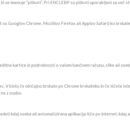
ki se imenuje “piškoti”. Pri ENCLEBP so piškoti uporabljeni za več st
kot so Googlov Chrome, Mozillov Firefox ali Applov Safari) ko brskate
editne kartice in podrobnosti o vašem bančnem računu, slike ali osebne
. V bistu če običajno brskate po Chrome brskalniku in če iščete iste 
 ne z osebo.
eti kdaj oseba ali avtomatizirana aplikacija išče po internet, kdaj 