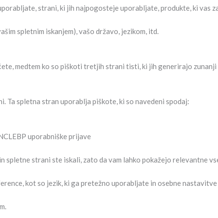
uporabljate, strani, ki jih najpogosteje uporabljate, produkte, ki vas z
vašim spletnim iskanjem), vašo državo, jezikom, itd.
biščete, medtem ko so piškoti tretjih strani tisti, ki jih generirajo zuna
ni. Ta spletna stran uporablja piškote, ki so navedeni spodaj:
ENCLEBP uporabniške prijave
n spletne strani ste iskali, zato da vam lahko pokažejo relevantne v
rence, kot so jezik, ki ga pretežno uporabljate in osebne nastavitve
m.