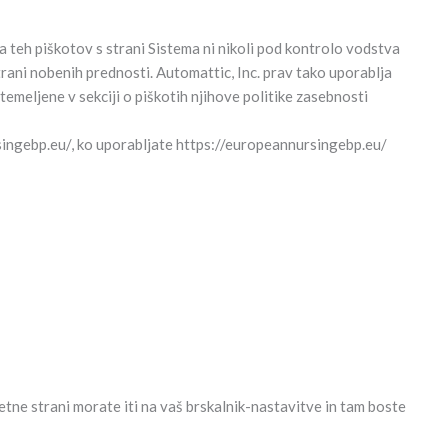
teh piškotov s strani Sistema ni nikoli pod kontrolo vodstva
trani nobenih prednosti. Automattic, Inc. prav tako uporablja
emeljene v sekciji o piškotih njihove politike zasebnosti
rsingebp.eu/, ko uporabljate https://europeannursingebp.eu/
letne strani morate iti na vaš brskalnik-nastavitve in tam boste