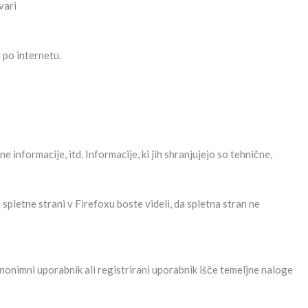
vari
 po internetu.
 informacije, itd. Informacije, ki jih shranjujejo so tehnične,
spletne strani v Firefoxu boste videli, da spletna stran ne
anonimni uporabnik ali registrirani uporabnik išče temeljne naloge