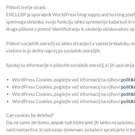
Piškoti tretje strani.
ENCLEBP je uporabnik WorldPress blog supply and hosting platform
spletnega skrbnika, svojo funkcijo lahko spremenijo kadarkoli in 
druge piškote v pomoč identificiranju in sledenju obiskovalcev sp
Piškoti socialnih omrežij so lahko shranjeni v vašem brskalniku,
vsebino in jo delite naprej po socialnih omrežjih.
Spodaj so informacije o piškotih socialnih omrežij, ki jih uporablja 
WordPress Cookies, poglejte več informacij na njihovi
politik
WordPress Cookies, poglejte več informacij na njihovi
politik
WordPress Cookies, poglejte več informacij na njihovi
politik
WordPress Cookies, poglejte več informacij na njihovi
politik
Can cookies be deleted?
Da, ne samo zbrišemo, ampak tudi blokiramo jih lahko na splošno al
našli nastavitve, ki ustrezajo domenam, za katere sprašujete in bo