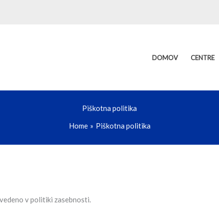
DOMOV
CENTRE
Piškotna politika
Home
Piškotna politika
avedeno v politiki zasebnosti.