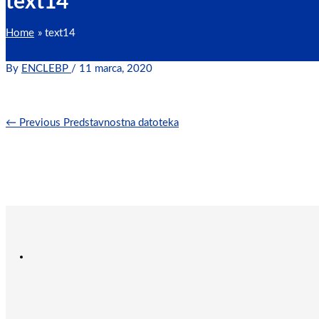
text14
Home
text14
By
ENCLEBP
/
11 marca, 2020
←
Previous Predstavnostna datoteka