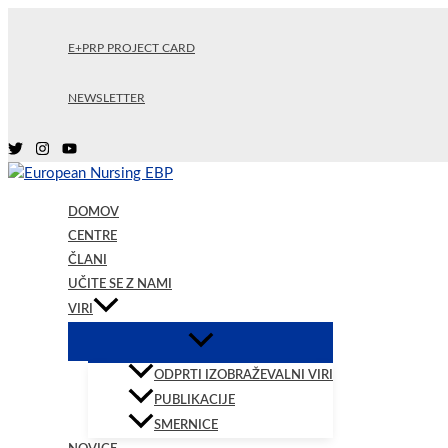
Skip
to
E+PRP PROJECT CARD
content
NEWSLETTER
DOMOV
CENTRE
ČLANI
UČITE SE Z NAMI
VIRI
ODPRTI IZOBRAŽEVALNI VIRI
PUBLIKACIJE
SMERNICE