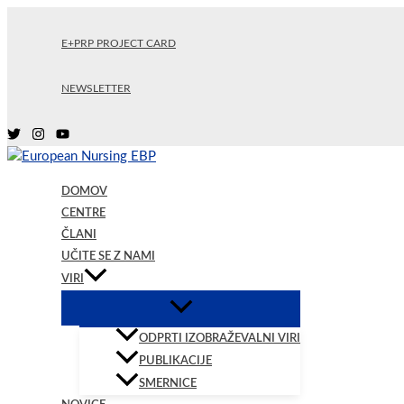
Skip
to
E+PRP PROJECT CARD
content
NEWSLETTER
DOMOV
CENTRE
ČLANI
UČITE SE Z NAMI
VIRI
ODPRTI IZOBRAŽEVALNI VIRI
PUBLIKACIJE
SMERNICE